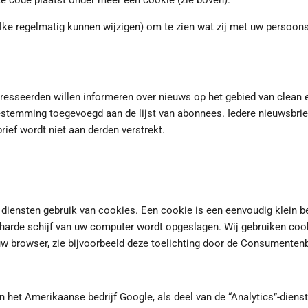
e code plaatst onder meer een cookie (zie boven).
lke regelmatig kunnen wijzigen) om te zien wat zij met uw persoon
esseerden willen informeren over nieuws op het gebied van clean eat
estemming toegevoegd aan de lijst van abonnees. Iedere nieuwsbrie
ef wordt niet aan derden verstrekt.
 diensten gebruik van cookies. Een cookie is een eenvoudig klein b
arde schijf van uw computer wordt opgeslagen. Wij gebruiken cook
uw browser, zie bijvoorbeeld deze toelichting door de Consumentenb
het Amerikaanse bedrijf Google, als deel van de “Analytics”-dienst