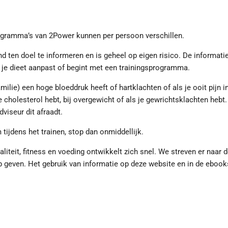
rogramma’s van 2Power kunnen per persoon verschillen.
end ten doel te informeren en is geheel op eigen risico. De informat
e je dieet aanpast of begint met een trainingsprogramma.
amilie) een hoge bloeddruk heeft of hartklachten of als je ooit pijn i
 cholesterol hebt, bij overgewicht of als je gewrichtsklachten hebt.
viseur dit afraadt.
m tijdens het trainen, stop dan onmiddellijk.
liteit, fitness en voeding ontwikkelt zich snel. We streven er naar
op geven. Het gebruik van informatie op deze website en in de ebo