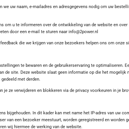
en we uw naam, e-mailadres en adresgegevens nodig om uw bestellin
om u te informeren over de ontwikkeling van de website en over s
n weten door een e-mail te sturen naar info@2power.nl
 feedback die we krijgen van onze bezoekers helpen ons om onze sit
tellingen te bewaren en de gebruikerservaring te optimaliseren. Een
n de site. Deze website slaat geen informatie op die het mogelijk m
 gedeeld met derden.
n je ze verwijderen en blokkeren via de privacy voorkeuren in je bro
 bijgehouden. In dit kader kan met name het IP-adres van uw com
wser van een bezoeker meestuurt, worden geregistreerd en worden ge
ren wij hiermee de werking van de website.