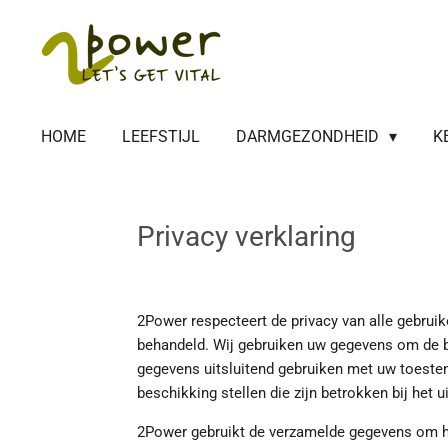
Ga
direct
naar
de
hoofdinhoud
HOME
LEEFSTIJL
DARMGEZONDHEID
K
Privacy verklaring
2Power respecteert de privacy van alle gebruike
behandeld. Wij gebruiken uw gegevens om de be
gegevens uitsluitend gebruiken met uw toestem
beschikking stellen die zijn betrokken bij het u
2Power gebruikt de verzamelde gegevens om ha