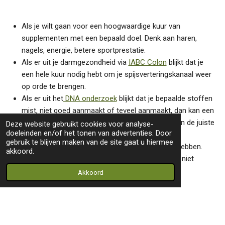
Als je wilt gaan voor een hoogwaardige kuur van
supplementen met een bepaald doel. Denk aan haren,
nagels, energie, betere sportprestatie.
Als er uit je darmgezondheid via
IABC Colon
blijkt dat je
een hele kuur nodig hebt om je spijsverteringskanaal weer
op orde te brengen.
Als er uit het
DNA onderzoek
blijkt dat je bepaalde stoffen
mist, niet goed aanmaakt of teveel aanmaakt, dan kan een
op maat pot helpen om de juiste supplementen in de juiste
Deze website gebruikt cookies voor analyse-
doeleinden en/of het tonen van advertenties. Door
hoeveelheid aan te vullen.
gebruik te blijven maken van de site gaat u hiermee
Als je alles in de juiste hoeveelheid in 1 pot wilt hebben.
akkoord.
Alleen de Omega 3 en pre- en probiotica kunnen niet
toegevoegd worden.
Akkoord
NB je kan dit via mij aanvragen tegen een kostprijs van €2.50
en €6.50 per dag.